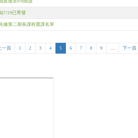
統延後至8/8開放
7/19已寄發
期先修第二期各課程選課名單
 上一頁
1
2
3
4
5
6
7
8
9
…
下一頁 