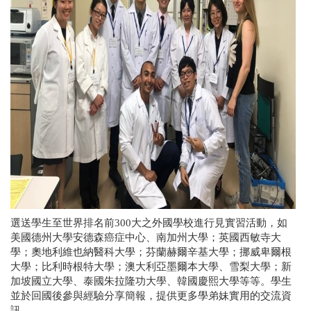
選送學生至世界排名前300大之外國學校進行見實習活動，如
美國德州大學安德森癌症中心、南加州大學；英國西敏寺大
學；奧地利維也納醫科大學；芬蘭赫爾辛基大學；挪威卑爾根
大學；比利時根特大學；澳大利亞墨爾本大學、雪梨大學；新
加坡國立大學、泰國朱拉隆功大學、韓國慶熙大學等等。學生
並於回國後參與經驗分享簡報，提供更多學弟妹實用的交流資
訊。