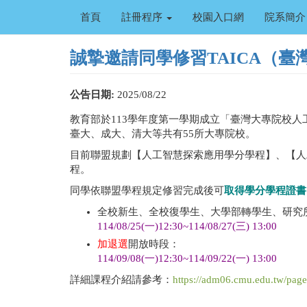
移
首頁
註冊程序
校園入口網
院系簡介
至
主
內
誠摯邀請同學修習TAICA（
容
公告日期:
2025/08/22
教育部於113學年度第一學期成立「臺灣大專院校人工智慧學程
臺大、成大、清大等共有55所大專院校。
目前聯盟規劃【人工智慧探索應用學分學程】、【人
程。
同學依聯盟學程規定修習完成後可
取得學分學程證書
全校新生、全校復學生、大學部轉學生、研究
114/08/25(一)12:30~114/08/27(三) 13:00
加退選
開放時段：
114/09/08(一)12:30~114/09/22(一) 13:00
詳細課程介紹請參考：
https://adm06.cmu.edu.tw/pag