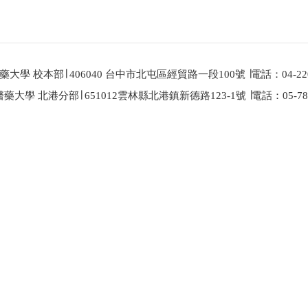
大學 校本部∣ 406040 台中市北屯區經貿路一段100號 ∣電話：04-220
藥大學 北港分部∣ 651012雲林縣北港鎮新德路123-1號 ∣電話：05-783