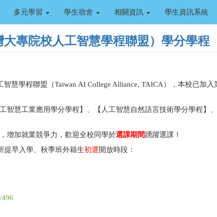
多元學習
學生宿舍
相關資訊
學生資訊系統
臺灣大專院校人工智慧學程聯盟）學分學程
聯盟（Taiwan AI College Alliance, TAICA），本
工智慧工業應用學分學程】、【人工智慧自然語言技術學分學程】
，增加就業競爭力，歡迎全校同學於
選課期間
踴躍選課！
所提早入學、秋季班外籍生
初選
開放時段：
e/496