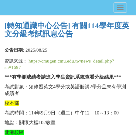
移
Toggle
至
navigati
主
內
[轉知通識中心公告] 有關114學年度英
容
文分級考試訊息公告
公告日期:
2025/08/25
資訊來源：
https://cmugen.cmu.edu.tw/news_detail.php?
sn=1697
***
有學測成績者請進入學生資訊系統查看分級結果***
考試對象：須修習英文4學分或英語聽講2學分且未有學測
成績者
校本部
考試時間：114年9月9日（週二）中午12：10～13：00
地點：關懷大樓102教室
北港校區